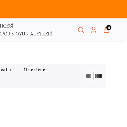
AHÇESİ
0
SPOR & OYUN ALETLERİ
azalan
İlk eklenen